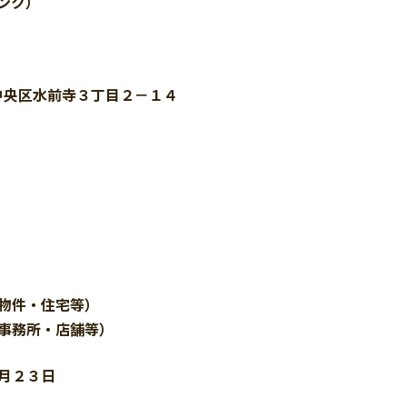
ンク）
中央区水前寺３丁目２－１４
件・住宅等）
務所・店舗等）
月２３日