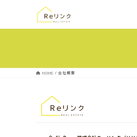
コ
ナ
ン
ビ
テ
ゲ
ン
ー
ツ
シ
へ
ョ
ス
ン
キ
に
ッ
移
プ
動
HOME
会 社 概 要