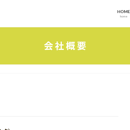
HOME
home
会 社 概 要