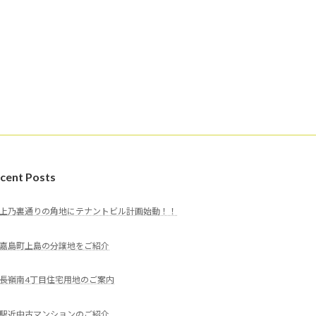
cent Posts
上乃裏通りの角地にテナントビル計画始動！！
嘉島町上島の分譲地をご紹介
長嶺南4丁目住宅用地のご案内
駅近中古マンションのご紹介