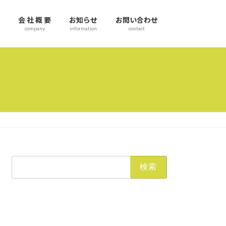
会 社 概 要
お知らせ
お問い合わせ
company
information
contact
検
索: