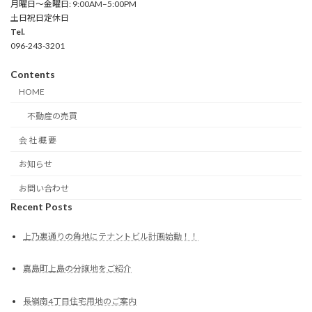
月曜日～金曜日: 9:00AM–5:00PM
土日祝日定休日
Tel.
096-243-3201
Contents
HOME
不動産の売買
会 社 概 要
お知らせ
お問い合わせ
Recent Posts
上乃裏通りの角地にテナントビル計画始動！！
嘉島町上島の分譲地をご紹介
長嶺南4丁目住宅用地のご案内