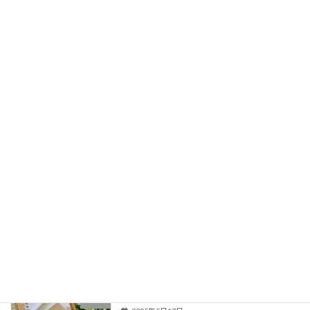
することもできます！ 建物解体についてはご相
談くだ […]
続きを読む
最近の投稿
上乃裏通りの角地にテナントビル計画始
ブログ
動！！
2026年6月17日
嘉島町上島の分譲地をご紹介
売買
2025年10月23日
長嶺南4丁目住宅用地のご案内
売買